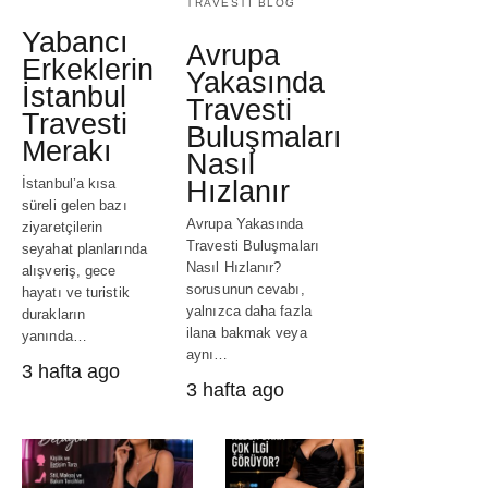
TRAVESTI BLOG
Yabancı
Avrupa
Erkeklerin
Yakasında
İstanbul
Travesti
Travesti
Buluşmaları
Merakı
Nasıl
Hızlanır
İstanbul’a kısa
süreli gelen bazı
Avrupa Yakasında
ziyaretçilerin
Travesti Buluşmaları
seyahat planlarında
Nasıl Hızlanır?
alışveriş, gece
sorusunun cevabı,
hayatı ve turistik
yalnızca daha fazla
durakların
ilana bakmak veya
yanında…
aynı…
3 hafta ago
3 hafta ago