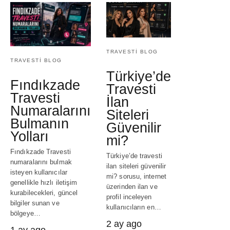
TRAVESTI BLOG
TRAVESTI BLOG
Türkiye’de
Fındıkzade
Travesti
Travesti
İlan
Numaralarını
Siteleri
Bulmanın
Güvenilir
Yolları
mi?
Fındıkzade Travesti
Türkiye’de travesti
numaralarını bulmak
ilan siteleri güvenilir
isteyen kullanıcılar
mi? sorusu, internet
genellikle hızlı iletişim
üzerinden ilan ve
kurabilecekleri, güncel
profil inceleyen
bilgiler sunan ve
kullanıcıların en…
bölgeye…
2 ay ago
1 ay ago