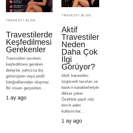
TRAVESTI BLOG
TRAVESTI BLOG
Aktif
Travestilerde
Travestiler
Keşfedilmesi
Neden
Gerekenler
Daha Çok
İlgi
Travestileri tanırken
keşfedilmesi gereken
Görüyor?
detaylar, yalnızca dış
Aktif travestiler,
görünüşten veya profil
özgüvenli tavırları ve
fotoğraflarından oluşmaz.
baskın karakterleriyle
Bir insanı gerçekten…
dikkat çeker.
1 ay ago
Özellikle pasif rolü
tercih eden
kullanıcılar,…
1 ay ago